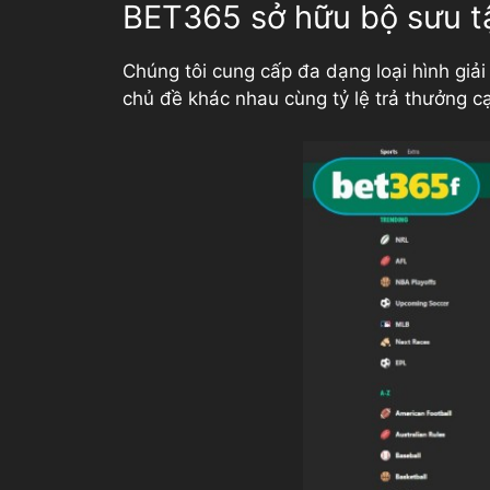
BET365 sở hữu bộ sưu tậ
Chúng tôi cung cấp đa dạng loại hình giải
chủ đề khác nhau cùng tỷ lệ trả thưởng c