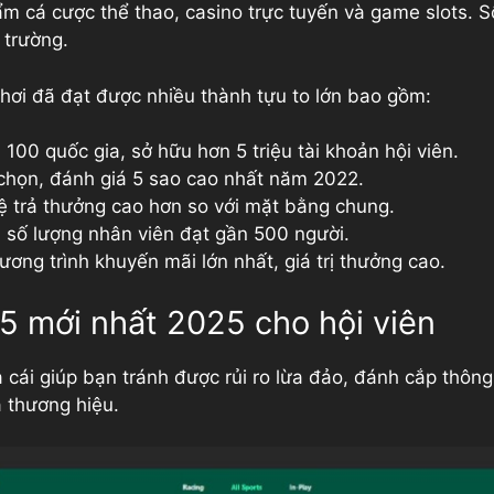
hẩm cá cược thể thao, casino trực tuyến và game slots. 
 trường.
hơi đã đạt được nhiều thành tựu to lớn bao gồm:
100 quốc gia, sở hữu hơn 5 triệu tài khoản hội viên.
 chọn, đánh giá 5 sao cao nhất năm 2022.
ệ trả thưởng cao hơn so với mặt bằng chung.
, số lượng nhân viên đạt gần 500 người.
ương trình khuyến mãi lớn nhất, giá trị thưởng cao.
5 mới nhất 2025 cho hội viên
 cái giúp bạn tránh được rủi ro lừa đảo, đánh cắp thông
a thương hiệu.