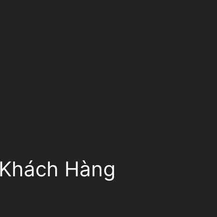
u Khách Hàng