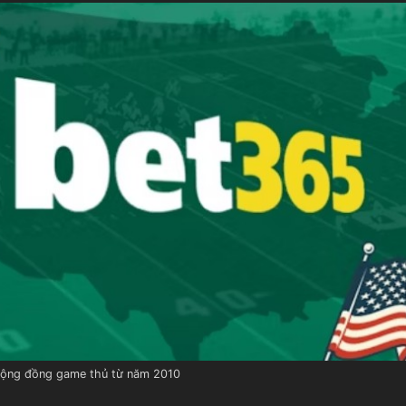
cộng đồng game thủ từ năm 2010