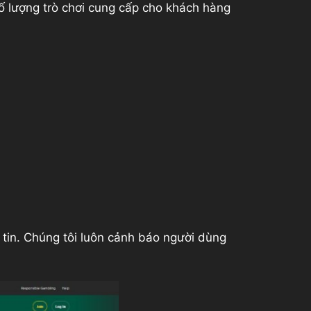
Số lượng trò chơi cung cấp cho khách hàng
 tin. Chúng tôi luôn cảnh báo người dùng