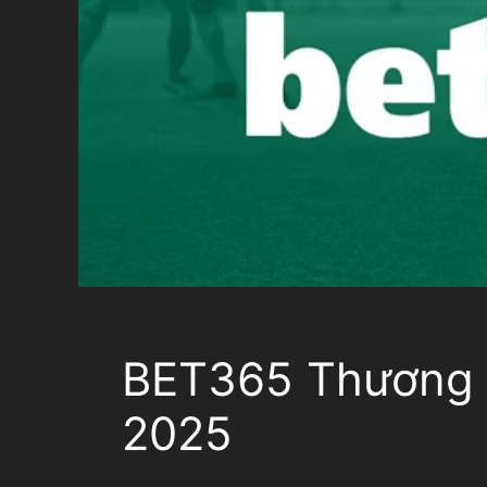
BET365 Thương H
2025