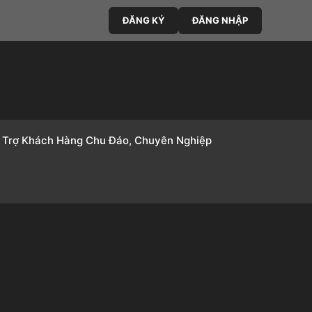
ĐĂNG KÝ
ĐĂNG NHẬP
 Trợ Khách Hàng Chu Đáo, Chuyên Nghiệp