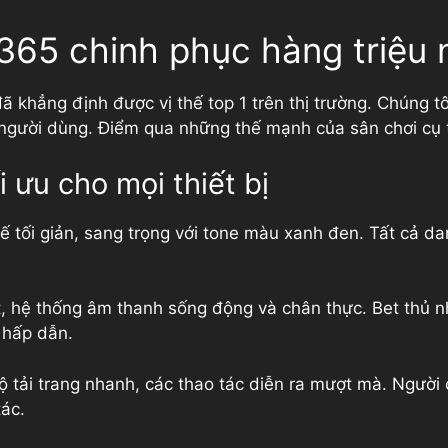
65 chinh phục hàng triệu 
 khẳng định được vị thế top 1 trên thị trường. Chúng t
người dùng. Điểm qua những thế mạnh của sân chơi cụ 
i ưu cho mọi thiết bị
ế tối giản, sang trọng với tone màu xanh đen. Tất cả da
t, hệ thống âm thanh sống động và chân thực. Bet thủ n
 hấp dẫn.
độ tải trang nhanh, các thao tác diễn ra mượt mà. Người
tác.