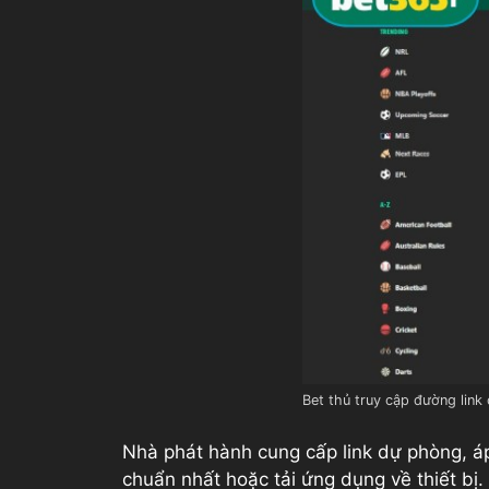
Bet thủ truy cập đường link
Nhà phát hành cung cấp link dự phòng, áp
chuẩn nhất hoặc tải ứng dụng về thiết bị.