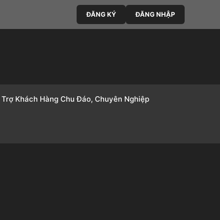
ĐĂNG KÝ
ĐĂNG NHẬP
 Trợ Khách Hàng Chu Đáo, Chuyên Nghiệp