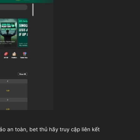
 an toàn, bet thủ hãy truy cập liên kết