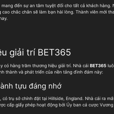
p, mang đến sự an tâm tuyệt đối cho tất cả khách hàng.
 cao chắc chắn sẽ làm bạn hài lòng. Thành viên mới tha
nay.
ệu giải trí BET365
ay có hàng trăm thương hiệu giải trí. Nhà cái
BET365
luô
nh thành và phát triển của nền tảng đình đám này:
thành tựu đáng nhớ
có trụ sở chính đặt tại Hillside, England. Nhà cái ra 
ợc cấp giấy phép hoạt động bởi Ủy ban cá cược Vươn