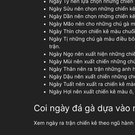
Ngày Tý nên lựa chọn những chiến 
Ngày Sửu nên chọn những chiến kê
Ngày Dần nên chọn những chiến kê
Ngày Mão nên cho những chú gà màu
Ngày Thìn chọn chiến kê màu chuối 
Ngày Tị những chú gà màu điều bô
trận.
Ngày Ngọ nên xuất hiện những chiế
Ngày Mùi nên xuất chiến những ch
Ngày Thân nên ra trận những anh h
Ngày Dậu nên xuất chiến những ch
Ngày Tuất nên xuất ra chiến kê mà
Ngày Hợi nên xuất chiến kê màu ô,
Coi ngày đá gà dựa vào
Xem ngày ra trận chiến kê theo ngũ hành