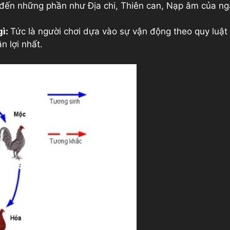
đến những phần như Địa chi, Thiên can, Nạp âm của ng
gì:
Tức là người chơi dựa vào sự vận động theo quy luậ
n lợi nhất.