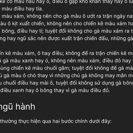
kê có màu nâu hay ô, điều ô gặp khó khăn thay hay ô l
 màu điều hay tía.
 màu xám, không nên cho gà màu ô ướt ra trận ngày na
 ô kịt xuất chiến, không nên cho chiến kê màu xám ha
bông, điều hay tí; tuyệt đối không cho gà màu xám ra 
ng hay ngũ sắc nên được xuất trận chiến đấu, những g
n kê màu xám, ô hay điều; không để ra trận chiến kê m
ú gà màu xanh hay ó, không nên màu xám, điều đỏ hay 
ùng chiến kê màu chuối gắm; tuyệt đối không để gà mà
ú gà màu ô chò thay vì những chú gà không may mắn m
u chuối điều hay mài ô, tuyệt đối không sử dụng gà bô
 điều xanh hay ô bông thay vì gà màu điều đỏ.
 ngũ hành
 thường thực hiện qua hai bước chính dưới đây: