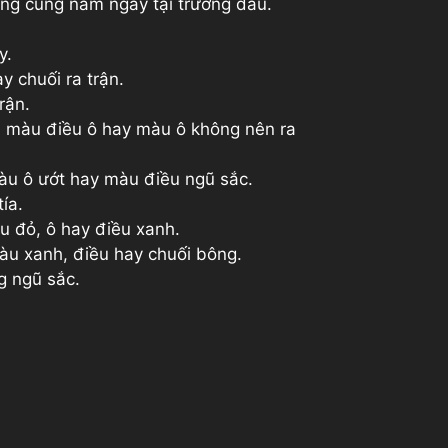
ùng cũng nằm ngay tại trường đấu.
y.
y chuối ra trận.
trận.
à màu điều ô hay màu ô không nên ra
àu ô ướt hay màu điều ngũ sắc.
tía.
u đỏ, ô hay điều xanh.
àu xanh, điều hay chuối bông.
ng ngũ sắc.