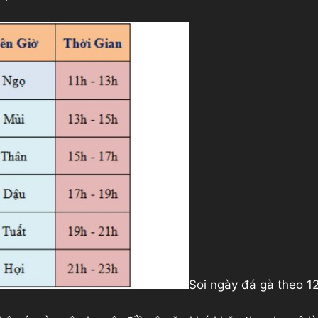
Soi ngày đá gà theo 1