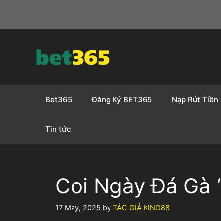
Skip
to
content
Bet365
Đăng Ký BET365
Nạp Rút Tiền
Tin tức
Coi Ngày Đá Gà 
17 May, 2025
by
TÁC GIẢ KING88