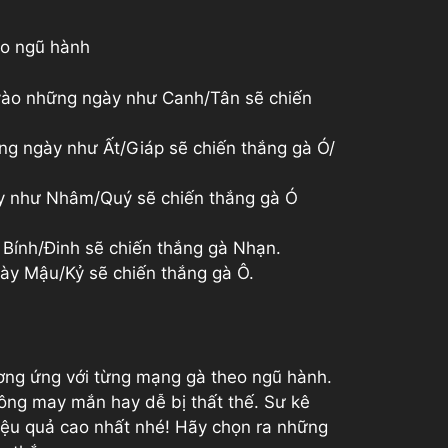
ào ngũ hành
 vào những ngày như Canh/Tân sẽ chiến
ng ngày như Ất/Giáp sẽ chiến thắng gà Ó/
ày như Nhâm/Quý sẽ chiến thắng gà Ó
 Bính/Đinh sẽ chiến thắng gà Nhạn.
ày Mậu/Kỷ sẽ chiến thắng gà Ô.
ơng ứng với từng mạng gà theo ngũ hành.
ng may mắn hay dễ bị thất thế. Sư kê
hiệu quả cao nhất nhé! Hãy chọn ra những