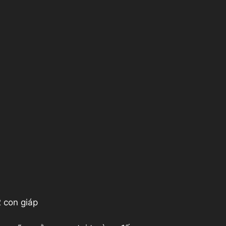
2 con giáp