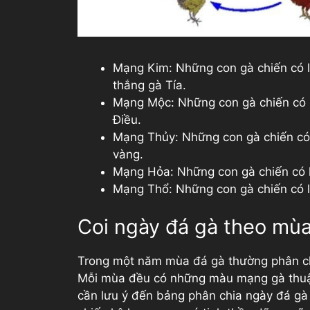
Mạng Kim: Những con gà chiến có l
thắng gà Tía.
Mạng Mộc: Những con gà chiến có l
Điều.
Mạng Thủy: Những con gà chiến có
vàng.
Mạng Hỏa: Những con gà chiến có l
Mạng Thổ: Những con gà chiến có l
Coi ngày đá gà theo mù
Trong một năm mùa đá gà thường phân ch
Mỗi mùa đều có những màu mạng gà thuận
cần lưu ý đến bảng phân chia ngày đá gà 