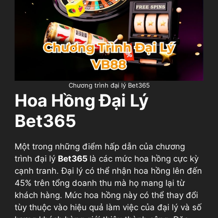
Chương trình đại lý Bet365
Hoa Hồng Đại Lý
Bet365
Một trong những điểm hấp dẫn của chương
trình đại lý
Bet365
là các mức hoa hồng cực kỳ
cạnh tranh. Đại lý có thể nhận hoa hồng lên đến
45% trên tổng doanh thu mà họ mang lại từ
khách hàng. Mức hoa hồng này có thể thay đổi
tùy thuộc vào hiệu quả làm việc của đại lý và số