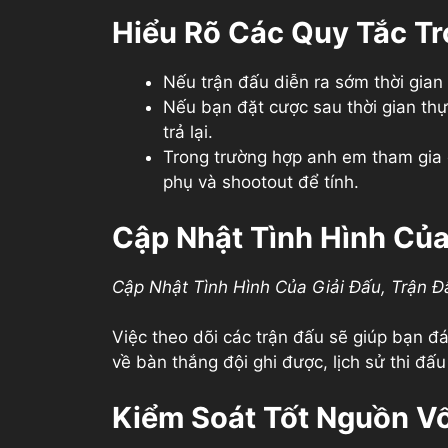
Hiểu Rõ Các Quy Tắc T
Nếu trận đấu diễn ra sớm thời gian
Nếu bạn đặt cược sau thời gian thực
trả lại.
Trong trường hợp anh em tham gia 
phụ và shootout để tính.
Cập Nhật Tình Hình Của
Cập Nhật Tình Hình Của Giải Đấu, Trận 
Việc theo dõi các trận đấu sẽ giúp bạn đ
về bàn thắng đội ghi được, lịch sử thi đ
Kiểm Soát Tốt Nguồn V