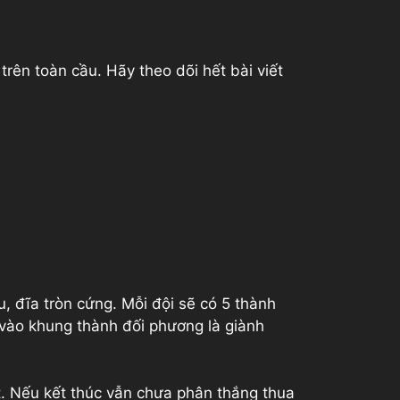
ên toàn cầu. Hãy theo dõi hết bài viết
, đĩa tròn cứng. Mỗi đội sẽ có 5 thành
 vào khung thành đối phương là giành
t. Nếu kết thúc vẫn chưa phân thắng thua