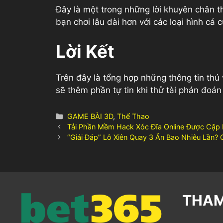
Đây là một trong những lời khuyên chân t
bạn chơi lâu dài hơn với các loại hình cá 
Lời Kết
Trên đây là tổng hợp những thông tin thú 
sẽ thêm phần tự tin khi thử tài phán đoá
Categories
GAME BÀI 3D
,
Thể Thao
Tải Phần Mềm Hack Xóc Đĩa Online Được Cập 
“Giải Đáp” Lô Xiên Quay 3 Ăn Bao Nhiêu Lần?
THAM