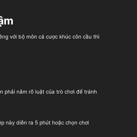
Đậm
êng với bộ môn cá cược khúc côn cầu thì
 phải nắm rõ luật của trò chơi để tránh
ệp này diễn ra 5 phút hoặc chọn chơi