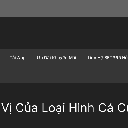
Tải App
Ưu Đãi Khuyến Mãi
Liên Hệ BET365 Hỗ
 Vị Của Loại Hình Cá 