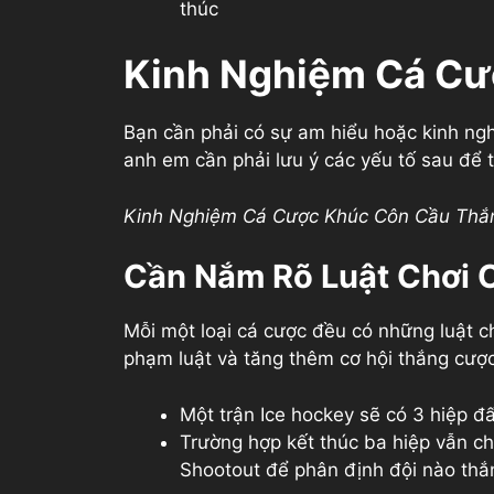
thúc
Kinh Nghiệm Cá Cư
Bạn cần phải có sự am hiểu hoặc kinh ng
anh em cần phải lưu ý các yếu tố sau để 
Kinh Nghiệm Cá Cược Khúc Côn Cầu Th
Cần Nắm Rõ Luật Chơi 
Mỗi một loại cá cược đều có những luật ch
phạm luật và tăng thêm cơ hội thắng cược.
Một trận Ice hockey sẽ có 3 hiệp đấ
Trường hợp kết thúc ba hiệp vẫn ch
Shootout để phân định đội nào thắ