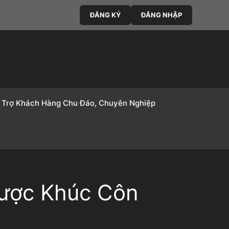
ĐĂNG KÝ
ĐĂNG NHẬP
 Trợ Khách Hàng Chu Đáo, Chuyên Nghiệp
Cược Khúc Côn