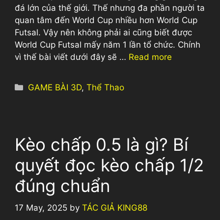
đá lớn của thế giới. Thế nhưng đa phần người ta
quan tâm đến World Cup nhiều hơn World Cup
Futsal. Vậy nên không phải ai cũng biết được
World Cup Futsal mấy năm 1 lần tổ chức. Chính
vì thế bài viết dưới đây sẽ …
Read more
Categories
GAME BÀI 3D
,
Thể Thao
Kèo chấp 0.5 là gì? Bí
quyết đọc kèo chấp 1/2
đúng chuẩn
17 May, 2025
by
TÁC GIẢ KING88