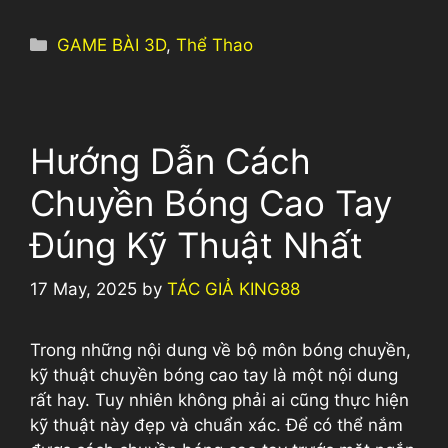
Categories
GAME BÀI 3D
,
Thể Thao
Hướng Dẫn Cách
Chuyền Bóng Cao Tay
Đúng Kỹ Thuật Nhất
17 May, 2025
by
TÁC GIẢ KING88
Trong những nội dung về bộ môn bóng chuyền,
kỹ thuật chuyền bóng cao tay là một nội dung
rất hay. Tuy nhiên không phải ai cũng thực hiện
kỹ thuật này đẹp và chuẩn xác. Để có thể nắm