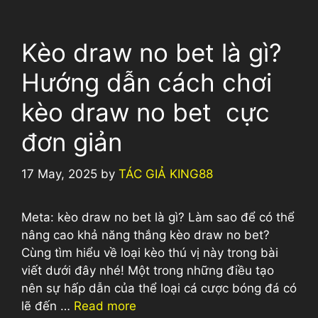
Kèo draw no bet là gì?
Hướng dẫn cách chơi
kèo draw no bet cực
đơn giản
17 May, 2025
by
TÁC GIẢ KING88
Meta: kèo draw no bet là gì? Làm sao để có thể
nâng cao khả năng thắng kèo draw no bet?
Cùng tìm hiểu về loại kèo thú vị này trong bài
viết dưới đây nhé! Một trong những điều tạo
nên sự hấp dẫn của thể loại cá cược bóng đá có
lẽ đến …
Read more