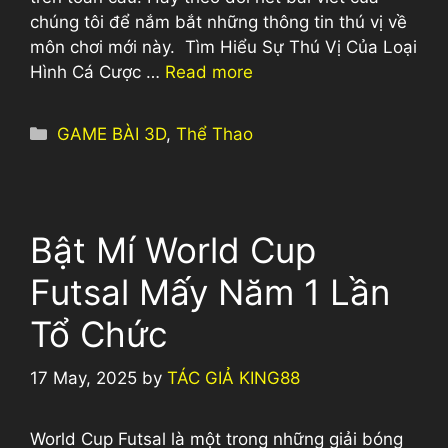
chúng tôi để nắm bắt những thông tin thú vị về
môn chơi mới này. Tìm Hiểu Sự Thú Vị Của Loại
Hình Cá Cược …
Read more
Categories
GAME BÀI 3D
,
Thể Thao
Bật Mí World Cup
Futsal Mấy Năm 1 Lần
Tổ Chức
17 May, 2025
by
TÁC GIẢ KING88
World Cup Futsal là một trong những giải bóng