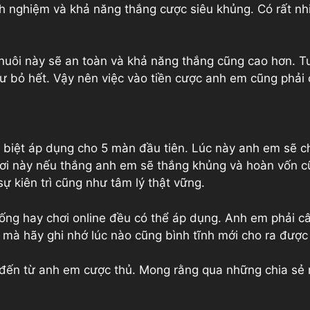
inh nghiệm và khả năng thắng cược siêu khủng. Có rất n
 nuôi này sẽ an toàn và khả năng thắng cũng cao hơn. Tu
hư bỏ hết. Vậy nên việc vào tiền cược anh em cũng phải
 biệt áp dụng cho 5 màn đầu tiên. Lúc này anh em sẽ c
hơi này nếu thắng anh em sẽ thắng khủng và hoàn vốn cũ
sự kiên trì cũng như tâm lý thật vững.
ống hay chơi online đều có thể áp dụng. Anh em phải câ
mà hãy ghi nhớ lúc nào cũng bình tĩnh mới cho ra được
đến từ anh em cược thủ. Mong rằng qua những chia sẻ n