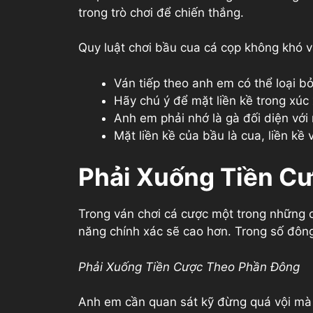
trong trò chơi để chiến thắng.
Quy luật chơi bầu cua cá cọp không khó v
Ván tiếp theo anh em có thể loại b
Hãy chú ý để mặt liền kề trong xúc 
Anh em phải nhớ là gà đối diện với 
Mặt liền kề của bầu là cua, liền kề v
Phải Xuống Tiền C
Trong ván chơi cá cược một trong những 
năng chính xác sẽ cao hơn. Trong số đông
Phải Xuống Tiền Cược Theo Phần Đông
Anh em cần quan sát kỹ đừng quá vội mà c