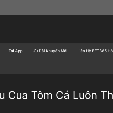
Tải App
Ưu Đãi Khuyến Mãi
Liên Hệ BET365 Hỗ
ầu Cua Tôm Cá Luôn T