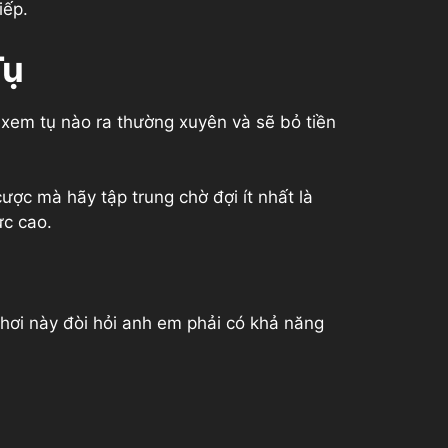
iếp.
Tụ
xem tụ nào ra thường xuyên và sẽ bỏ tiền
ợc mà hãy tập trung chờ đợi ít nhất là
ực cao.
hơi này đòi hỏi anh em phải có khả năng