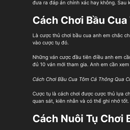
đưa ra đáp án chính xác hay không. Sau 
Cách Chơi Bầu Cua
Là cược thủ chơi bầu cua anh em chắc ch
vào cược tụ đó.
Những ván cược đầu tiên điều anh em cần 
đủ 10 ván mới tham gia. Anh em cần xem t
Cách Chơi Bầu Cua Tôm Cá Thông Qua C
Cược tụ là cách chơi được cược thủ lựa c
quan sát, kiên nhẫn và có thể ghi nhớ tốt
Cách Nuôi Tụ Chơi 