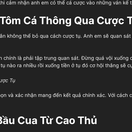
khi cảm nhận anh em có thể cá cược vào những ván kế t
 Tôm Cá Thông Qua Cược 
ắn không thể bỏ qua cách cược tụ. Anh em sẽ quan sát 
chính là phải tập trung quan sát. Đừng quá vội xuống cư
ụ nào ra nhiều rồi xuống tiền ở tụ đó cơ hội thắng sẽ c
ược Tụ
họn và xác nhận mang đến kết quả chính xác. Với cách c
.
Bầu Cua Từ Cao Thủ