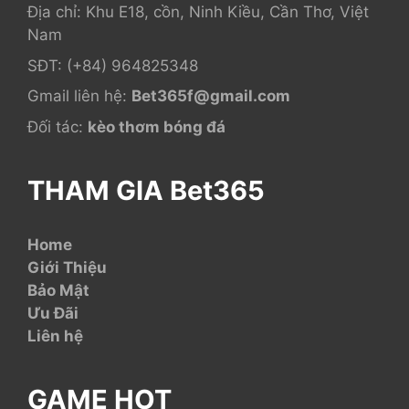
Địa chỉ: Khu E18, cồn, Ninh Kiều, Cần Thơ, Việt
Nam
SĐT: (+84) 964825348
Gmail liên hệ:
Bet365f@gmail.com
Đối tác:
kèo thơm bóng đá
THAM GIA Bet365
Home
Giới Thiệu
Bảo Mật
Ưu Đãi
Liên hệ
GAME HOT