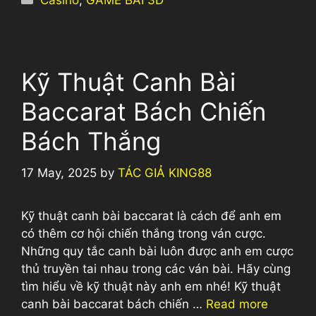
Casino
,
GAME BÀI 3D
Kỹ Thuật Canh Bài
Baccarat Bách Chiến
Bách Thắng
17 May, 2025
by
TÁC GIẢ KING88
Kỹ thuật canh bài baccarat là cách để anh em
có thêm cơ hội chiến thắng trong ván cược.
Những quy tắc canh bài luôn được anh em cược
thủ truyền tai nhau trong các ván bài. Hãy cùng
tìm hiểu về kỹ thuật này anh em nhé! Kỹ thuật
canh bài baccarat bách chiến …
Read more