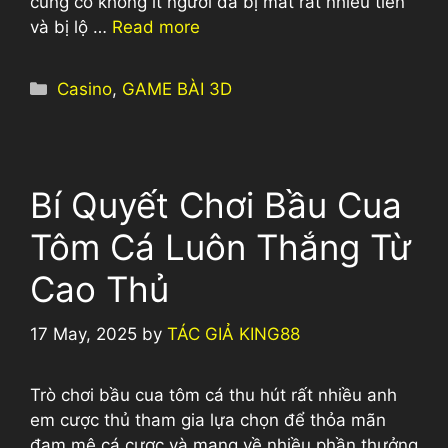
cũng có không ít người đã bị mất rất nhiều tiền
và bị lộ …
Read more
Categories
Casino
,
GAME BÀI 3D
Bí Quyết Chơi Bầu Cua
Tôm Cá Luôn Thắng Từ
Cao Thủ
17 May, 2025
by
TÁC GIẢ KING88
Trò chơi bầu cua tôm cá thu hút rất nhiều anh
em cược thủ tham gia lựa chọn để thỏa mãn
đam mê cá cược và mang về nhiều phần thưởng