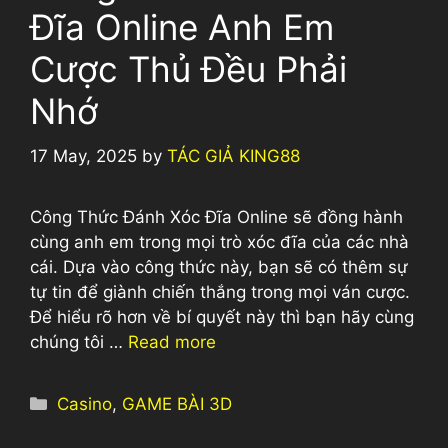
Đĩa Online Anh Em
Cược Thủ Đều Phải
Nhớ
17 May, 2025
by
TÁC GIẢ KING88
Công Thức Đánh Xóc Đĩa Online sẽ đồng hành
cùng anh em trong mọi trò xóc đĩa của các nhà
cái. Dựa vào công thức này, bạn sẽ có thêm sự
tự tin để giành chiến thắng trong mọi ván cược.
Để hiểu rõ hơn về bí quyết này thì bạn hãy cùng
chúng tôi …
Read more
Categories
Casino
,
GAME BÀI 3D