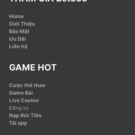
Home
Giới Thiệu
Bảo Mật
Ưu Đãi
Liên hệ
GAME HOT
Cược thể thao
Game Bài
Live Casino
Đăng ký
Nạp Rút Tiền
Tải
app