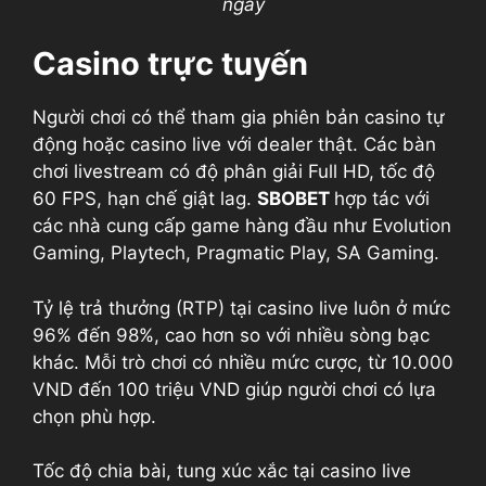
ngày
Casino trực tuyến
Người chơi có thể tham gia phiên bản casino tự
động hoặc casino live với dealer thật. Các bàn
chơi livestream có độ phân giải Full HD, tốc độ
60 FPS, hạn chế giật lag.
SBOBET
hợp tác với
các nhà cung cấp game hàng đầu như Evolution
Gaming, Playtech, Pragmatic Play, SA Gaming.
Tỷ lệ trả thưởng (RTP) tại casino live luôn ở mức
96% đến 98%, cao hơn so với nhiều sòng bạc
khác. Mỗi trò chơi có nhiều mức cược, từ 10.000
VND đến 100 triệu VND giúp người chơi có lựa
chọn phù hợp.
Tốc độ chia bài, tung xúc xắc tại casino live