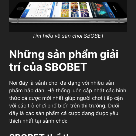
Tìm hiểu về sân chơi SBOBET
Những sản phẩm giải
trí của SBOBET
Nơi đây là sảnh chơi đa dạng với nhiều sản
phẩm hấp dẫn. Hệ thống luôn cập nhật các hình
thức cá cược mới nhất giúp người chơi tiếp cận
với các trò chơi phổ biến trên thị trường. Dưới
đây là các sản phẩm cá cược đang được yêu
thích nhất tại sảnh chơi: