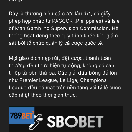
Đây là thương hiệu cá cược lâu đời, có giấy
phép hợp pháp từ PAGCOR (Philippines) và Isle
of Man Gambling Supervision Commission. Hệ
thống hoạt động theo quy trình khép kín, giám
sát bởi tổ chức quản lý cá cược quốc tế.
Mọi giao dịch nạp rút, đặt cược, thanh toán
thưởng đều thực hiện tự động, không có can
thiệp từ bên thứ ba. Các giải đấu bóng đá lớn
như Premier League, La Liga, Champions
League đều có mặt trên nền tảng với tỷ lệ cược
cập nhật theo thời gian thực.