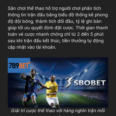
Sân chơi thể thao hỗ trợ người chơi phân tích
thông tin trận đấu bằng biểu đồ thống kê phong
độ đội bóng, thành tích đối đầu, tỷ lệ ghi bàn
giúp tối ưu quyết định đặt cược. Thời gian thanh
toán vé cược nhanh chóng chỉ từ 2 đến 5 phút
sau khi trận đấu kết thúc, tiền thưởng tự động
cập nhật vào tài khoản.
Giải trí cược thể thao với hàng nghìn trận mỗi